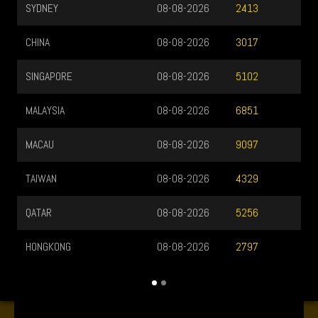
08-08-2026
2413
08-08-2026
3017
08-08-2026
5102
08-08-2026
6851
08-08-2026
9097
08-08-2026
4329
08-08-2026
5256
08-08-2026
2797