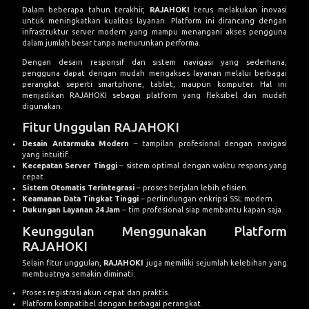
Dalam beberapa tahun terakhir,
RAJAHOKI
terus melakukan inovasi
untuk meningkatkan kualitas layanan. Platform ini dirancang dengan
infrastruktur server modern yang mampu menangani akses pengguna
dalam jumlah besar tanpa menurunkan performa.
Dengan desain responsif dan sistem navigasi yang sederhana,
pengguna dapat dengan mudah mengakses layanan melalui berbagai
perangkat seperti smartphone, tablet, maupun komputer. Hal ini
menjadikan RAJAHOKI sebagai platform yang fleksibel dan mudah
digunakan.
Fitur Unggulan RAJAHOKI
Desain Antarmuka Modern
– tampilan profesional dengan navigasi
yang intuitif.
Kecepatan Server Tinggi
– sistem optimal dengan waktu respons yang
cepat.
Sistem Otomatis Terintegrasi
– proses berjalan lebih efisien.
Keamanan Data Tingkat Tinggi
– perlindungan enkripsi SSL modern.
Dukungan Layanan 24 Jam
– tim profesional siap membantu kapan saja.
Keunggulan Menggunakan Platform
RAJAHOKI
Selain fitur unggulan,
RAJAHOKI
juga memiliki sejumlah kelebihan yang
membuatnya semakin diminati:
Proses registrasi akun cepat dan praktis.
Platform kompatibel dengan berbagai perangkat.