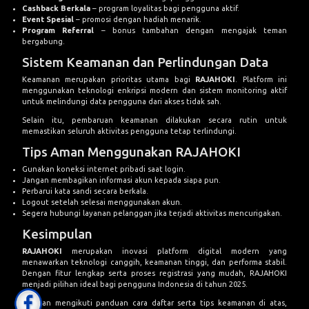
Cashback Berkala
– program loyalitas bagi pengguna aktif.
Event Spesial
– promosi dengan hadiah menarik.
Program Referral
– bonus tambahan dengan mengajak teman
bergabung.
Sistem Keamanan dan Perlindungan Data
Keamanan merupakan prioritas utama bagi
RAJAHOKI
. Platform ini
menggunakan teknologi enkripsi modern dan sistem monitoring aktif
untuk melindungi data pengguna dari akses tidak sah.
Selain itu, pembaruan keamanan dilakukan secara rutin untuk
memastikan seluruh aktivitas pengguna tetap terlindungi.
Tips Aman Menggunakan RAJAHOKI
Gunakan koneksi internet pribadi saat login.
Jangan membagikan informasi akun kepada siapa pun.
Perbarui kata sandi secara berkala.
Logout setelah selesai menggunakan akun.
Segera hubungi layanan pelanggan jika terjadi aktivitas mencurigakan.
Kesimpulan
RAJAHOKI
merupakan inovasi platform digital modern yang
menawarkan teknologi canggih, keamanan tinggi, dan performa stabil.
Dengan fitur lengkap serta proses registrasi yang mudah, RAJAHOKI
menjadi pilihan ideal bagi pengguna Indonesia di tahun 2025.
Dengan mengikuti panduan cara daftar serta tips keamanan di atas,