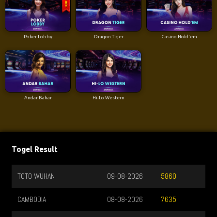
Poker Lobby
Dragon Tiger
Casino Hold'em
Andar Bahar
Hi-Lo Western
Togel Result
09-08-2026
HK SIANG
5860
08-08-2026
7635