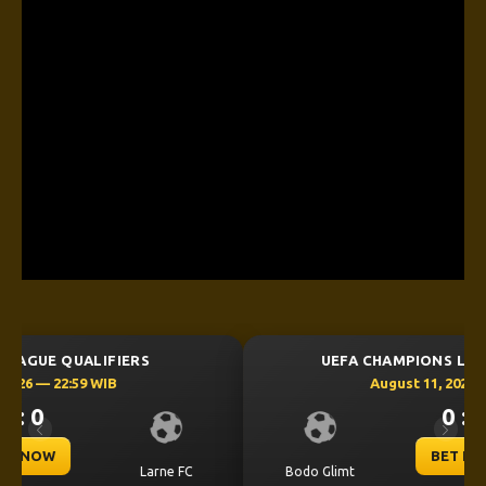
UEFA CHAMPIONS LEAGUE QUALIFIERS
August 11, 2026 — 22:59 WIB
0 : 0
Previous
Next
BET NOW
Bodo Glimt
Union Saint-Gilloise