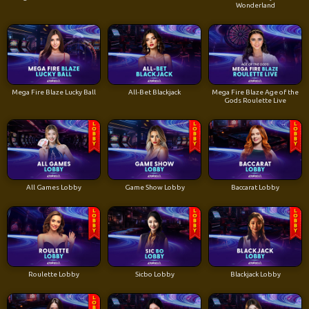
Wonderland
Mega Fire Blaze Lucky Ball
All-Bet Blackjack
Mega Fire Blaze Age of the
Gods Roulette Live
All Games Lobby
Game Show Lobby
Baccarat Lobby
Roulette Lobby
Sicbo Lobby
Blackjack Lobby