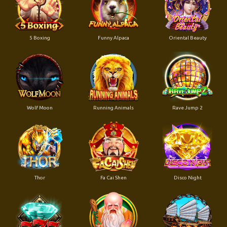
5 Boxing
Funny Alpaca
Oriental Beauty
Wolf Moon
Running Animals
Rave Jump 2
Thor
Fa Cai Shen
Disco Night