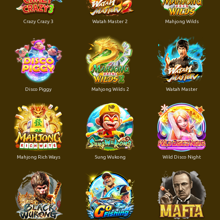
Crazy Crazy 3
Watah Master 2
Mahjong Wilds
Disco Piggy
Mahjong Wilds 2
Watah Master
Mahjong Rich Ways
Sung Wukong
Wild Disco Night