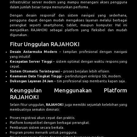
infrastruktur server modern yang mampu menangani akses pengguna
dalam jumlah besar tanpa menurunkan performa.
Dengan desain responsif dan sistem navigasi yang sederhana,
pengguna dapat dengan mudah mengakses layanan melalui berbagai
perangkat seperti smartphone, tablet, maupun komputer. Hal ini
menjadikan RAJAHOKI sebagai platform yang fleksibel dan mudah
digunakan.
Fitur Unggulan RAJAHOKI
Desain Antarmuka Modern
– tampilan profesional dengan navigasi
yang intuitif.
Kecepatan Server Tinggi
– sistem optimal dengan waktu respons yang
cepat.
Sistem Otomatis Terintegrasi
– proses berjalan lebih efisien.
Keamanan Data Tingkat Tinggi
– perlindungan enkripsi SSL modern.
Dukungan Layanan 24 Jam
– tim profesional siap membantu kapan saja.
Keunggulan Menggunakan Platform
RAJAHOKI
Selain fitur unggulan,
RAJAHOKI
juga memiliki sejumlah kelebihan yang
membuatnya semakin diminati:
Proses registrasi akun cepat dan praktis.
Platform kompatibel dengan berbagai perangkat.
Pembaruan sistem secara berkala.
Program promo menarik untuk pengguna.