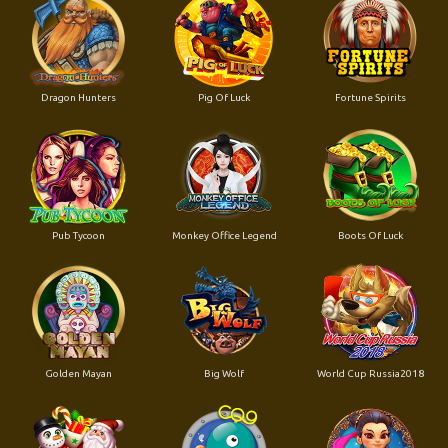
Dragon Hunters
Pig Of Luck
Fortune Spirits
Pub Tycoon
Monkey Office Legend
Boots Of Luck
Golden Mayan
Big Wolf
World Cup Russia2018