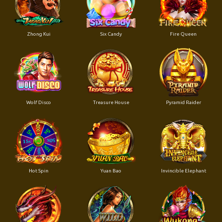
Zhong Kui
Six Candy
Fire Queen
Wolf Disco
Treasure House
Pyramid Raider
Hot Spin
Yuan Bao
Invincible Elephant