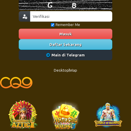
Remember Me
Masuk
Daftar Sekarang
Main di Telegram
Desktop
Wap