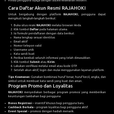
Privasi pengguna dijaga dengan sistem keamanan modern.
Cara Daftar Akun Resmi RAJAHOKI
Untuk bergabung dengan platform
RAJAHOKI
, pengguna dapat
mengikuti langkah-langkah berikut:
Buka situs resmi
RAJAHOKI
melalui browser Anda.
Klik tombol
Daftar
pada halaman utama.
Isi formulir pendaftaran dengan data berikut:
Nama lengkap sesuai identitas
Email aktif
Nomor telepon valid
Username unik
Kata sandi kuat
Periksa kembali seluruh informasi yang telah dimasukkan.
Klik tombol
Submit
atau
Kirim
.
Lakukan verifikasi melalui email atau kode OTP.
Setelah akun aktif, login dan mulai menggunakan layanan platform.
Tips Keamanan:
Gunakan kombinasi huruf besar, huruf kecil, angka, dan
simbol untuk membuat kata sandi yang kuat dan aman.
Program Promo dan Loyalitas
RAJAHOKI
menyediakan berbagai program promosi yang memberikan
keuntungan tambahan bagi pengguna:
Bonus Registrasi
– insentif khusus bagi pengguna baru.
Cashback Berkala
– program loyalitas bagi pengguna aktif.
Event Spesial
– promosi dengan hadiah menarik.