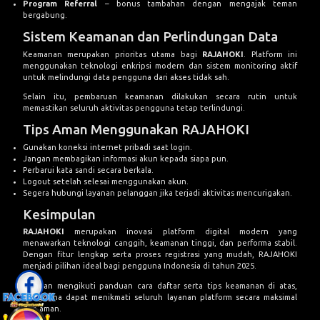
Program Referral
– bonus tambahan dengan mengajak teman
bergabung.
Sistem Keamanan dan Perlindungan Data
Keamanan merupakan prioritas utama bagi
RAJAHOKI
. Platform ini
menggunakan teknologi enkripsi modern dan sistem monitoring aktif
untuk melindungi data pengguna dari akses tidak sah.
Selain itu, pembaruan keamanan dilakukan secara rutin untuk
memastikan seluruh aktivitas pengguna tetap terlindungi.
Tips Aman Menggunakan RAJAHOKI
Gunakan koneksi internet pribadi saat login.
Jangan membagikan informasi akun kepada siapa pun.
Perbarui kata sandi secara berkala.
Logout setelah selesai menggunakan akun.
Segera hubungi layanan pelanggan jika terjadi aktivitas mencurigakan.
Kesimpulan
RAJAHOKI
merupakan inovasi platform digital modern yang
menawarkan teknologi canggih, keamanan tinggi, dan performa stabil.
Dengan fitur lengkap serta proses registrasi yang mudah, RAJAHOKI
menjadi pilihan ideal bagi pengguna Indonesia di tahun 2025.
Dengan mengikuti panduan cara daftar serta tips keamanan di atas,
pengguna dapat menikmati seluruh layanan platform secara maksimal
dan aman.