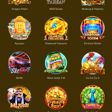
Dragon Heart
Wild Tarzan
Wukong & Peaches
Apsaras
Diamond Treasure
Fortune Totem
SkrSkr
Rave Jump 2 M
Gu Gu Gu 3