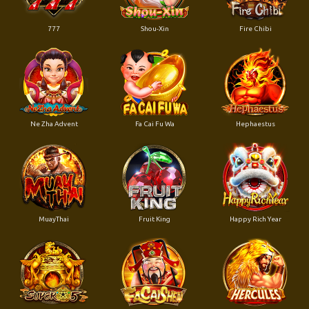
777
Shou-Xin
Fire Chibi
Ne Zha Advent
Fa Cai Fu Wa
Hephaestus
MuayThai
Fruit King
Happy Rich Year