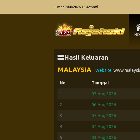
Jumat 7/08/2026 18:42:59
HO
Hasil Keluaran
MALAYSIA
Website:
www.malaysia
No
Tanggal
1
07 Aug 2026
2
06 Aug 2026
3
05 Aug 2026
4
04 Aug 2026
5
03 Aug 2026