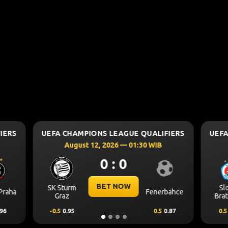
7/8/2026
IERS
E-FOOTBALL F24 ELITE CLUB FRIENDLY
E-FO
August 8, 2026 — 01:30 WIB
2 : 0
BET NOW
Saint-
e-Newcastle
e-RB Leipzig
Manc
oise
United
Un
1.00
0.00
0.67
0.00
-0.91
-1