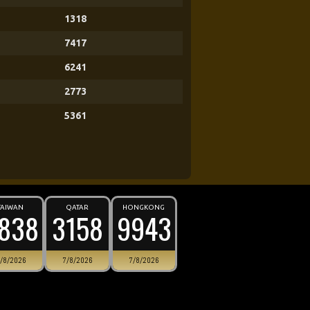
1318
7417
6241
2773
5361
TAIWAN
QATAR
HONGKONG
838
3158
9943
/8/2026
7/8/2026
7/8/2026