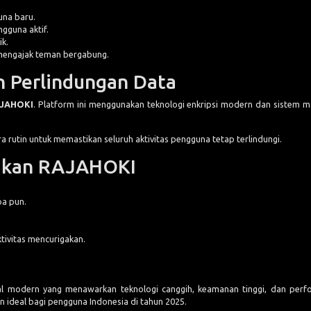
una baru.
ngguna aktif.
k.
engajak teman bergabung.
 Perlindungan Data
JAHOKI
. Platform ini menggunakan teknologi enkripsi modern dan sistem m
a rutin untuk memastikan seluruh aktivitas pengguna tetap terlindungi.
akan RAJAHOKI
pa pun.
ktivitas mencurigakan.
l modern yang menawarkan teknologi canggih, keamanan tinggi, dan perfor
n ideal bagi pengguna Indonesia di tahun 2025.