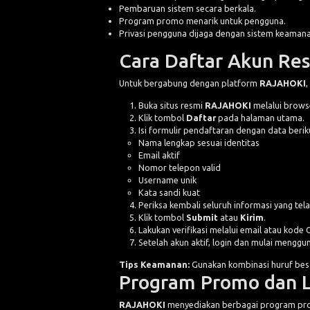
Pembaruan sistem secara berkala.
Program promo menarik untuk pengguna.
Privasi pengguna dijaga dengan sistem keaman
Cara Daftar Akun R
Untuk bergabung dengan platform
RAJAHOKI
,
Buka situs resmi
RAJAHOKI
melalui brows
Klik tombol
Daftar
pada halaman utama.
Isi formulir pendaftaran dengan data berik
Nama lengkap sesuai identitas
Email aktif
Nomor telepon valid
Username unik
Kata sandi kuat
Periksa kembali seluruh informasi yang tel
Klik tombol
Submit
atau
Kirim
.
Lakukan verifikasi melalui email atau kode 
Setelah akun aktif, login dan mulai menggu
Tips Keamanan:
Gunakan kombinasi huruf besar
Program Promo dan L
RAJAHOKI
menyediakan berbagai program pro