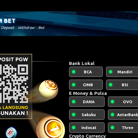
M BET
Deposit
Withdraw
Bet
Bank Lokal
BCA
Mandiri
CIMB
BSI
E Money & Pulsa
DANA
OVO
Sakuku
AntarBank
Indosat
Three
Crypto Currency