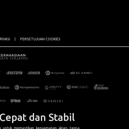
RIVASI
|
PERSETUJUAN COOKIES
Cepat dan Stabil
rui untuk memastikan kenyamanan akses tanpa