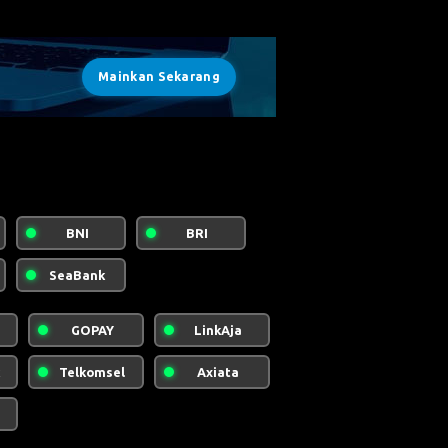
Mainkan Sekarang
BNI
BRI
SeaBank
GOPAY
LinkAja
Telkomsel
Axiata