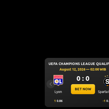
UEFA CHAMPIONS LEAGUE QUALIF
August 11, 2026 — 22:59 WIB
0 : 0
Previous
BET NOW
Union 
Bodo Glimt
Gill
0.75
0.82
-0.75