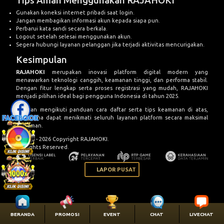
Tips Aman Menggunakan RAJAHOKI
Gunakan koneksi internet pribadi saat login.
Jangan membagikan informasi akun kepada siapa pun.
Perbarui kata sandi secara berkala.
Logout setelah selesai menggunakan akun.
Segera hubungi layanan pelanggan jika terjadi aktivitas mencurigakan.
Kesimpulan
RAJAHOKI
merupakan inovasi platform digital modern yang
menawarkan teknologi canggih, keamanan tinggi, dan performa stabil.
Dengan fitur lengkap serta proses registrasi yang mudah, RAJAHOKI
menjadi pilihan ideal bagi pengguna Indonesia di tahun 2025.
Dengan mengikuti panduan cara daftar serta tips keamanan di atas,
pengguna dapat menikmati seluruh layanan platform secara maksimal
dan aman.
© 2015 - 2026 Copyright RAJAHOKI.
All Rights Reserved.
LAPOR PUSAT
BERANDA
PROMOSI
EVENT
CHAT
LIVECHAT