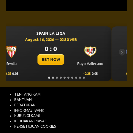
SPAIN LA LIGA
August 16, 2026 — 00:30 WIB
0 : 0
Previous
Next
BET NOW
no
Alaves
Getafe
0.00
0.62
0.00
-0.72
TENTANG KAMI
BANTUAN
PERATURAN
INFORMASI BANK
HUBUNGI KAMI
KEBIJAKAN PRIVASI
PERSETUJUAN COOKIES