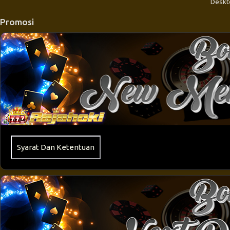
Deskt
Promosi