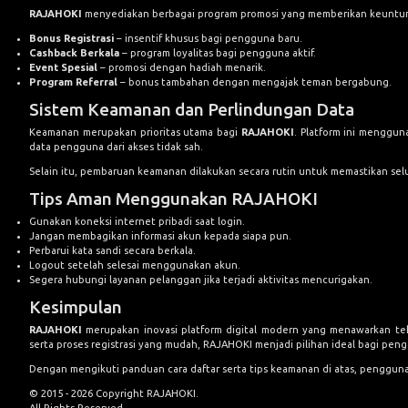
RAJAHOKI
menyediakan berbagai program promosi yang memberikan keuntu
Bonus Registrasi
– insentif khusus bagi pengguna baru.
Cashback Berkala
– program loyalitas bagi pengguna aktif.
Event Spesial
– promosi dengan hadiah menarik.
Program Referral
– bonus tambahan dengan mengajak teman bergabung.
Sistem Keamanan dan Perlindungan Data
Keamanan merupakan prioritas utama bagi
RAJAHOKI
. Platform ini menggun
data pengguna dari akses tidak sah.
Selain itu, pembaruan keamanan dilakukan secara rutin untuk memastikan selu
Tips Aman Menggunakan RAJAHOKI
Gunakan koneksi internet pribadi saat login.
Jangan membagikan informasi akun kepada siapa pun.
Perbarui kata sandi secara berkala.
Logout setelah selesai menggunakan akun.
Segera hubungi layanan pelanggan jika terjadi aktivitas mencurigakan.
Kesimpulan
RAJAHOKI
merupakan inovasi platform digital modern yang menawarkan tekn
serta proses registrasi yang mudah, RAJAHOKI menjadi pilihan ideal bagi pen
Dengan mengikuti panduan cara daftar serta tips keamanan di atas, pengguna
© 2015 - 2026 Copyright RAJAHOKI.
All Rights Reserved.