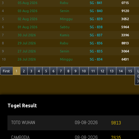
3
05 Aug 2026
Rabu
SG - 841
0715
4
03 Aug 2026
Senin
SG - 840
9120
5
02 Aug 2026
Minggu
SG - 839
3052
6
01 Aug 2026
Sabtu
SG - 838
5964
7
30 Jul 2026
Kamis
SG - 837
3396
8
29 Jul 2026
Rabu
SG - 836
8813
9
27 Jul 2026
Senin
SG - 835
3064
10
26 Jul 2026
Minggu
SG - 834
6431
First
1
2
3
4
5
6
7
8
9
10
11
12
13
14
15
(
)
Togel Result
TOTO WUHAN
09-08-2026
9813
CAMBODIA
08-08-2026
7635