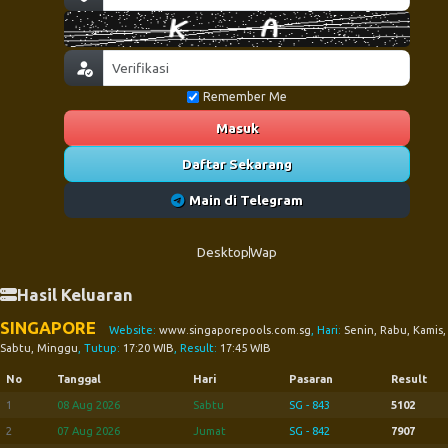
Remember Me
Masuk
Daftar Sekarang
Main di Telegram
Desktop
Wap
Hasil Keluaran
SINGAPORE
Website:
www.singaporepools.com.sg
, Hari:
Senin, Rabu, Kamis,
Sabtu, Minggu
, Tutup:
17:20 WIB
, Result:
17:45 WIB
No
Tanggal
Hari
Pasaran
Result
1
08 Aug 2026
Sabtu
SG - 843
5102
2
07 Aug 2026
Jumat
SG - 842
7907