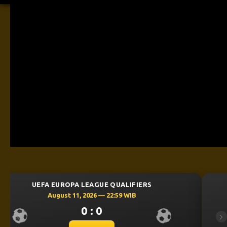
UEFA CHAMPIONS LEAGUE QUALIFIERS
August 11, 2026 — 22:59 WIB
0 : 0
Previous
Ne